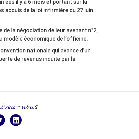
ées il y a 6 mois et portant sur la
 acquis de la loi infirmière du 27 juin
 de la négociation de leur avenant n°2,
du modèle économique de l’officine.
 convention nationale qui avance d’un
perte de revenus induite par la
uivez-nous
ivez-nous !
suivez-nous sur twitter
suivez-nous sur LinkedIn