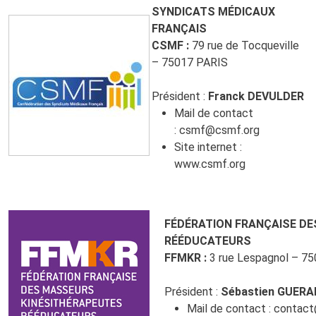
SYNDICATS MÉDICAUX
FRANÇAIS
CSMF :
79 rue de Tocqueville
– 75017 PARIS
Président :
Franck DEVULDER
Mail de contact
:
csmf@csmf.org
Site internet :
www.csmf.org
FÉDÉRATION FRANÇAISE D
RÉÉDUCATEURS
FFMKR :
3 rue Lespagnol – 75
Président :
Sébastien GUERA
Mail de contact :
contact