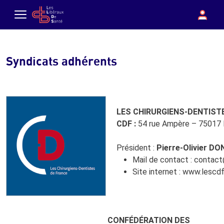
Aller au contenu principal
boutique
Con
Menu
Syndicats adhérents
LES CHIRURGIENS-DENTISTE
CDF :
54 rue Ampère – 75017
Président :
Pierre-Olivier D
Mail de contact :
contact
Site internet :
www.lescdf
CONFÉDÉRATION DES