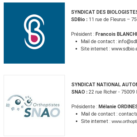
SYNDICAT DES BIOLOGISTE
SDBio :
11 rue de Fleurus – 7
Président :
Francois BLANC
Mail de contact :
info@sdb
Site internet :
www.sdbio.
SYNDICAT NATIONAL AUTO
SNAO :
22 rue Richer - 75009 
Présidente :
Mélanie ORDINE
Mail de contact :
contact
Site internet :
www.orthopti