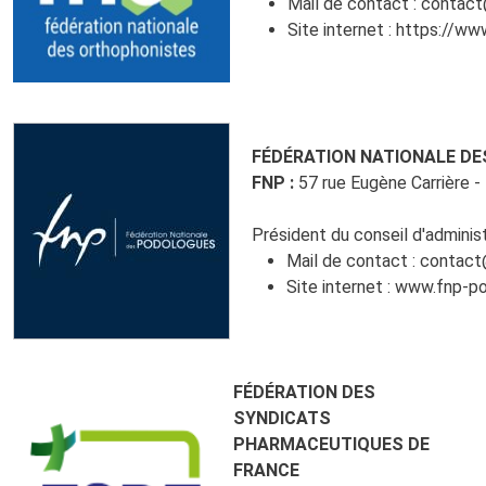
Mail de contact :
contact
Site internet :
https://www
FÉDÉRATION NATIONALE D
FNP :
57 rue Eugène Carrière 
Président du conseil d'administ
Mail de contact :
contact
Site internet :
www.fnp-po
FÉDÉRATION DES
SYNDICATS
PHARMACEUTIQUES DE
FRANCE