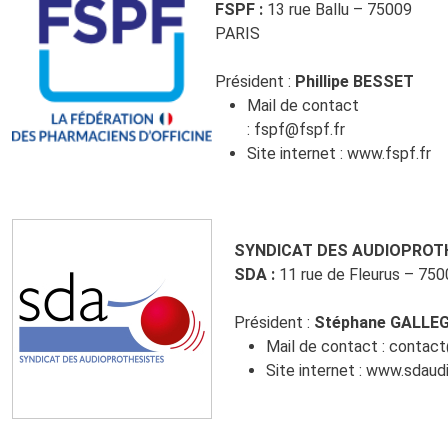
FSPF :
13 rue Ballu – 75009
PARIS
Président :
Phillipe BESSET
Mail de contact
:
fspf@fspf.fr
Site internet :
www.fspf.fr
SYNDICAT DES AUDIOPROT
SDA :
11 rue de Fleurus – 75
Président :
Stéphane GALLE
Mail de contact :
contact
Site internet :
www.sdaudi