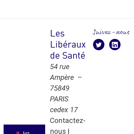
Suivez-nous
Les
Libéraux
Suivez-nous !
suivez-nous
suive
de Santé
54 rue
Ampère –
75849
PARIS
cedex 17
Contactez-
nous
|