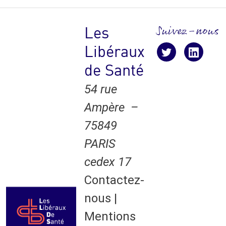
Suivez-nous
Les
Libéraux
Suivez-nous !
suivez-nous
suive
de Santé
54 rue
Ampère –
75849
PARIS
cedex 17
Contactez-
nous
|
Mentions