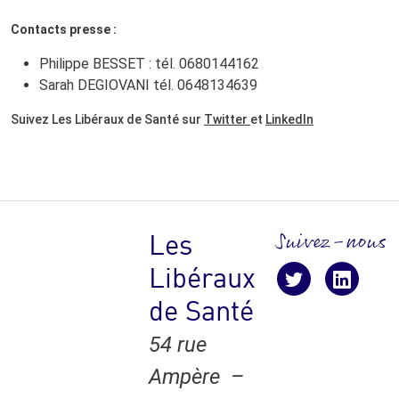
Contacts presse :
Philippe BESSET : tél. 0680144162
Sarah DEGIOVANI tél. 0648134639
Suivez Les Libéraux de Santé sur
Twitter
et
LinkedIn
Suivez-nous
Les
Libéraux
Suivez-nous !
suivez-nous
suive
de Santé
54 rue
Ampère –