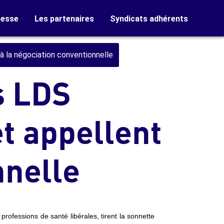
resse
Les partenaires
Syndicats adhérents
à la négociation conventionnelle
s LDS
t appellent
nnelle
professions de santé libérales, tirent la sonnette