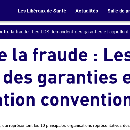
Les Libéraux de Santé
Actualités
Salle de p
ntre la fraude : Les LDS demandent des garanties et appellent 
e la fraude : Le
des garanties e
ation conventio
, qui représentent les 10 principales organisations représentatives des 