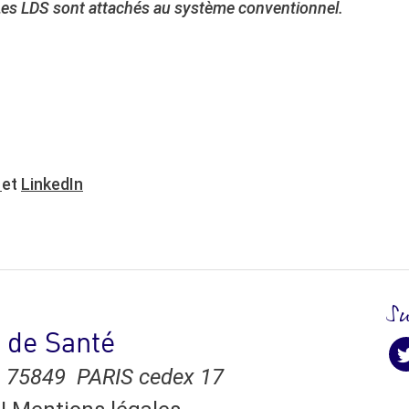
. Les LDS sont attachés au système conventionnel.
r
et
LinkedIn
S
 de Santé
Su
 75849 PARIS cedex 17