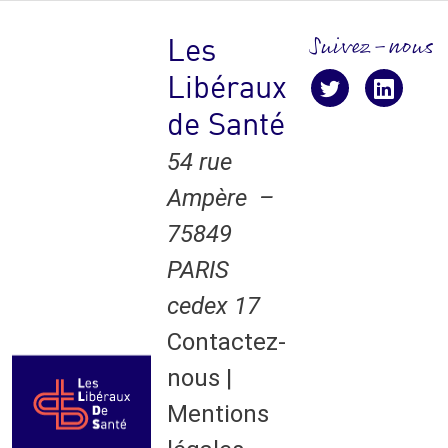
Suivez-nous
Les
Libéraux
Suivez-nous !
suivez-nous
suive
de Santé
54 rue
Ampère –
75849
PARIS
cedex 17
Contactez-
nous
|
Mentions