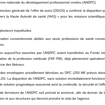
ence nationale du développement professionnel continu (ANDPC).
ection générale de l’offre de soins (DGOS) a confirmé la disparition pr
vers la Haute Autorité de santé (HAS)
» pour les missions scientifiqu
lusieurs inquiétudes.
rmation conventionnels dédiés aux seuls professions de santé conven
es.
s aujourd’hui assurées par l’ANDPC soient transférées au Fonds inte
ation de la profession médicale (FAF-PM), déjà pleinement opérationne
inue des libéraux.
tion des enveloppes actuellement dévolues au DPC (250 M€ prévus dans 
LDS. La disparition de l’ANDPC, sans solution immédiatement fonctionnel
olution pragmatique assurerait ainsi la continuité, la sécurité et l’effic
e fermeture de l’ANDPC soit précisé et annoncé, afin de donner de la 
n et aux structures qui devront prendre le relai de l’agence.