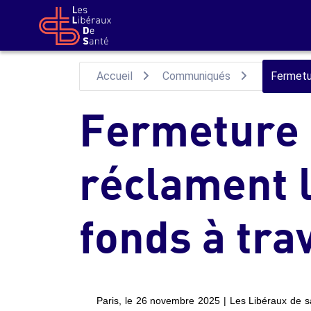
Aller au contenu principal
Accueil
Communiqués
Fermetur
Fermeture 
réclament l
fonds à tra
Paris, le 26 novembre 2025 | Les Libéraux de san